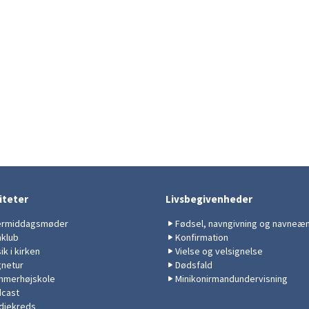
iteter
Livsbegivenheder
ermiddagsmøder
Fødsel, navngivning og navneæ
mklub
Konfirmation
ik i kirken
Vielse og velsignelse
netur
Dødsfald
merhøjskole
Minikonirmandundervisning
cast
diekreds