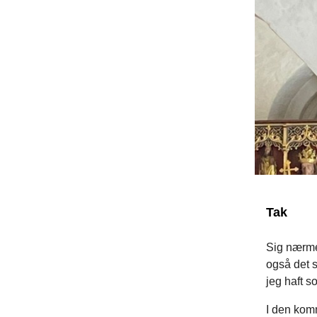
Tak
Sig nærmer
også det s
jeg haft s
I den komme