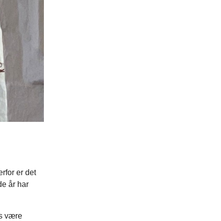
rfor er det
de år har
is være