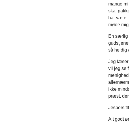
mange min
skal pakke
har været 
møde mig
En særlig 
gudstjene
så heldig 
Jeg læser 
vil jeg se 
menigheds
allernærm
ikke mind
præst, der
Jespers tl
Alt godt ø