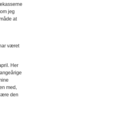
tekasserne
som jeg
e måde at
har været
pril. Her
 mangeårige
mine
men med,
være den