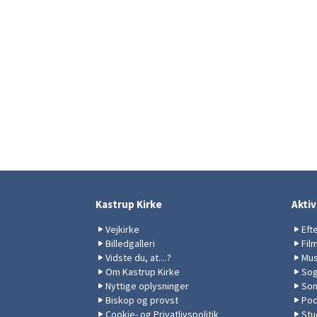
Kastrup Kirke
Aktiv
Vejkirke
Eft
Billedgalleri
Fil
Vidste du, at....?
Mus
Om Kastrup Kirke
Sog
Nyttige oplysninger
Som
Biskop og provst
Pod
Cookie- og Privatlivspolitik
Stu