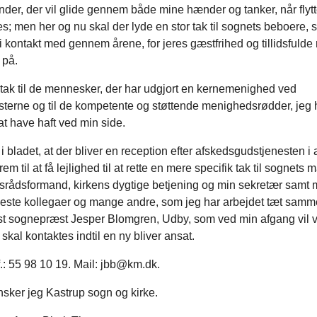
der, der vil glide gennem både mine hænder og tanker, når flyt
s; men her og nu skal der lyde en stor tak til sognets beboere, 
i kontakt med gennem årene, for jeres gæstfrihed og tillidsfuld
 på.
tak til de mennesker, der har udgjort en kernemenighed ved
sterne og til de kompetente og støttende menighedsrødder, jeg 
at have haft ved min side.
i bladet, at der bliver en reception efter afskedsgudstjenesten i a
frem til at få lejlighed til at rette en mere specifik tak til sognets
rådsformand, kirkens dygtige betjening og min sekretær samt 
este kollegaer og mange andre, som jeg har arbejdet tæt sam
st sognepræst Jesper Blomgren, Udby, som ved min afgang vil 
 skal kontaktes indtil en ny bliver ansat.
f.: 55 98 10 19. Mail: jbb@km.dk.
nsker jeg Kastrup sogn og kirke.